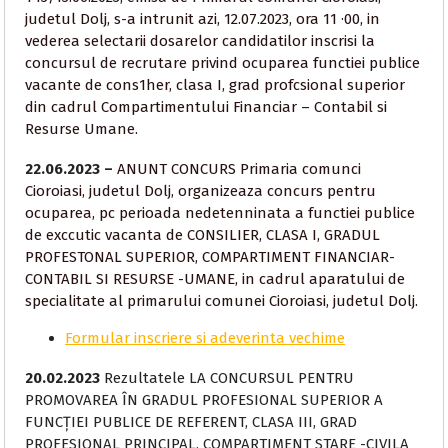
judetul Dolj, s-a intrunit azi, 12.07.2023, ora 11 ·00, in
vederea selectarii dosarelor candidatilor inscrisi la
concursul de recrutare privind ocuparea functiei publice
vacante de cons1her, clasa I, grad profcsional superior
din cadrul Compartimentului Financiar – Contabil si
Resurse Umane.
22.06.2023 –
ANUNT CONCURS Primaria comunci
Cioroiasi, judetul Dolj, organizeaza concurs pentru
ocuparea, pc perioada nedetenninata a functiei publice
de exccutic vacanta de CONSILIER, CLASA I, GRADUL
PROFESTONAL SUPERIOR, COMPARTIMENT FINANCIAR-
CONTABIL SI RESURSE -UMANE, in cadrul aparatului de
specialitate al primarului comunei Cioroiasi, judetul Dolj.
Formular inscriere si adeverinta vechime
20.02.2023
Rezultatele LA CONCURSUL PENTRU
PROMOVAREA ÎN GRADUL PROFESIONAL SUPERIOR A
FUNCȚIEI PUBLICE DE REFERENT, CLASA III, GRAD
PROFESIONAL PRINCIPAL, COMPARTIMENT STARE -CIVILA