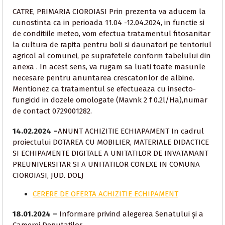
CATRE, PRIMARIA CIOROIASI Prin prezenta va aducem la
cunostinta ca in perioada 11.04 -12.04.2024, in functie si
de conditiile meteo, vom efectua tratamentul fitosanitar
la cultura de rapita pentru boli si daunatori pe tentoriul
agricol al comunei, pe suprafetele conform tabelului din
anexa . In acest sens, va rugam sa luati toate masunle
necesare pentru anuntarea crescatonlor de albine.
Mentionez ca tratamentul se efectueaza cu insecto-
fungicid in dozele omologate (Mavnk 2 f 0.2l/Ha),numar
de contact 0729001282.
14.02.2024 –
ANUNT ACHIZITIE ECHIAPAMENT In cadrul
proiectului DOTAREA CU MOBILIER, MATERIALE DIDACTICE
SI ECHIPAMENTE DIGITALE A UNITATILOR DE INVATAMANT
PREUNIVERSITAR SI A UNITATILOR CONEXE IN COMUNA
CIOROIASI, JUD. DOLJ
CERERE DE OFERTA ACHIZITIE ECHIPAMENT
18.01.2024 –
Informare privind alegerea Senatului și a