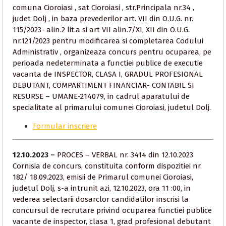
comuna Cioroiasi , sat Cioroiasi , str.Principala nr.34 ,
judet Dolj , in baza prevederilor art. VII din O.U.G. nr.
115/2023- alin.2 lit.a si art VII alin.7/XI, XII din O.U.G.
nr.121/2023 pentru modificarea si completarea Codului
Administrativ , organizeaza concurs pentru ocuparea, pe
perioada nedeterminata a functiei publice de executie
vacanta de INSPECTOR, CLASA I, GRADUL PROFESIONAL
DEBUTANT, COMPARTIMENT FINANCIAR- CONTABIL SI
RESURSE – UMANE-214079, in cadrul aparatului de
specialitate al primarului comunei Cioroiasi, judetul Dolj.
Formular inscriere
12.10.2023 –
PROCES – VERBAL nr. 3414 din 12.10.2023
Cornisia de concurs, constituita conform dispozitiei nr.
182/ 18.09.2023, emisii de Primarul comunei Cioroiasi,
judetul Dolj, s-a intrunit azi, 12.10.2023, ora 11 :00, in
vederea selectarii dosarclor candidatilor inscrisi la
concursul de recrutare privind ocuparea functiei publice
vacante de inspector, clasa 1, grad profesional debutant