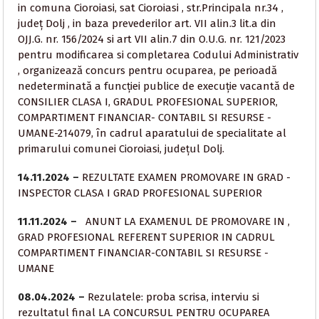
in comuna Cioroiasi, sat Cioroiasi , str.Principala nr.34 ,
județ Dolj , in baza prevederilor art. VII alin.3 lit.a din
OJJ.G. nr. 156/2024 si art VII alin.7 din O.U.G. nr. 121/2023
pentru modificarea si completarea Codului Administrativ
, organizează concurs pentru ocuparea, pe perioadă
nedeterminată a funcției publice de execuție vacantă de
CONSILIER CLASA I, GRADUL PROFESIONAL SUPERIOR,
COMPARTIMENT FINANCIAR- CONTABIL SI RESURSE -
UMANE-214079, în cadrul aparatului de specialitate al
primarului comunei Cioroiasi, județul Dolj.
14.11.2024 –
REZULTATE EXAMEN PROMOVARE IN GRAD -
INSPECTOR CLASA I GRAD PROFESIONAL SUPERIOR
11.11.2024 –
ANUNT LA EXAMENUL DE PROMOVARE IN ,
GRAD PROFESIONAL REFERENT SUPERIOR IN CADRUL
COMPARTIMENT FINANCIAR-CONTABIL SI RESURSE -
UMANE
08.04.2024 –
Rezulatele: proba scrisa, interviu si
rezultatul final LA CONCURSUL PENTRU OCUPAREA