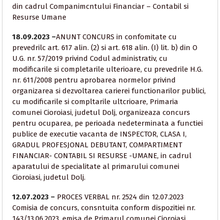
din cadrul Companimcntului Financiar – Contabil si
Resurse Umane
18.09.2023 –
ANUNT CONCURS in confomitate cu
prevedrilc art. 617 alin. (2) si art. 618 alin. (I) lit. b) din O
U.G. nr. 57/2019 privind Codul administrativ, cu
modificarile si completarile ulterioare, cu prevedrile H.G.
nr. 611/2008 pentru aprobarea normelor privind
organizarea si dezvoltarea carierei functionarilor publici,
cu modificarile si compltarile ultcrioare, Primaria
comunei Cioroiasi, judetul Dolj, organizeaza concurs
pentru ocuparea, pe perioada nedeterminata a functiei
publice de executie vacanta de INSPECTOR, CLASA I,
GRADUL PROFESJONAL DEBUTANT, COMPARTIMENT
FINANCIAR- CONTABIL SI RESURSE -UMANE, in cadrul
aparatului de specialitate al primarului comunei
Cioroiasi, judetul Dolj.
12.07.2023 –
PROCES VERBAL nr. 2524 din 12.07.2023
Comisia de concurs, consntuita conform dispozitiei nr.
143/13.06.2023, emisa de Primarul comunei Cioroiasi,