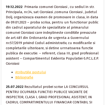
19.12.2022
Primaria comunei Cioroiasi , cu sediul in str.
Principala, nr.34, sat Cioroiasi ,comuna Cioroiasi , judetul
Dolj, organizeaza examen de promovare in clasa, in data
de 09.01.2023 – proba scrisa, pentru un functionar public
din cadrul aparatului de specialitate al primarului
comunei Cioroiasi care indeplineste conditiile prevazute
de art.481 din Ordonanta de urgenta a Guvernului
nr.57/2019 privind Codul administrativ, cu modificarile si
completarile ulterioare, si detine urrnatoarea functie
publica de executie: – referent, clasa III, grad profesional
asistent – Compartimentul Evidenta Populatiei-S.P.C.L.E.P.
Cioroiasi
Atributiile postului
Bibliografie
25.07.2022
Rezultatul probei scrise LA CONCURSUL
PENTRU OCUPAREA FUNCTIEI PUBLICE VACANTE DE
INSPECTOR, CLASA I, GRAD PROFESIONAL ASISTENT, IN
CADRUL COMPARTIMENTULUI FINANCIAR CONTABIL SI