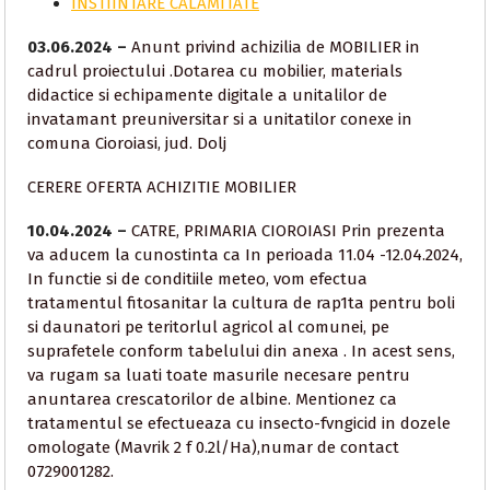
INSTIINTARE CALAMITATE
03.06.2024 –
Anunt privind achizilia de MOBILIER in
cadrul proiectului .Dotarea cu mobilier, materials
didactice si echipamente digitale a unitalilor de
invatamant preuniversitar si a unitatilor conexe in
comuna Cioroiasi, jud. Dolj
CERERE OFERTA ACHIZITIE MOBILIER
10.04.2024 –
CATRE, PRIMARIA CIOROIASI Prin prezenta
va aducem la cunostinta ca In perioada 11.04 -12.04.2024,
In functie si de conditiile meteo, vom efectua
tratamentul fitosanitar la cultura de rap1ta pentru boli
si daunatori pe teritorlul agricol al comunei, pe
suprafetele conform tabelului din anexa . In acest sens,
va rugam sa luati toate masurile necesare pentru
anuntarea crescatorilor de albine. Mentionez ca
tratamentul se efectueaza cu insecto-fvngicid in dozele
omologate (Mavrik 2 f 0.2l/Ha),numar de contact
0729001282.