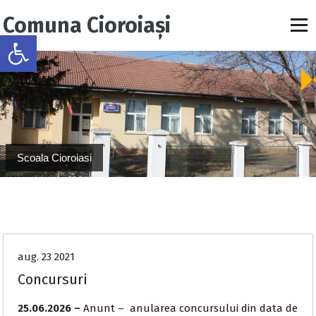
S
Comuna Cioroiaşi
a
Deschide bara de unelte
r
i
l
a
c
o
n
ț
Scoala Cioroiasi
i
n
u
primarie
t
aug. 23 2021
Concursuri
25.06.2026 –
Anunt – anularea concursului din data de